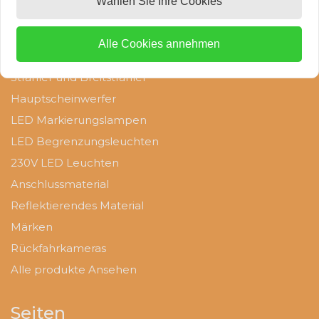
Wählen Sie Ihre Cookies
LED Rückleuchten
W16W Lampe
Signalbeleuchtung
Alle Cookies annehmen
W21W lampe
Autolampen
Strahler und Breitstrahler
D1S lampe
Hauptscheinwerfer
LED Markierungslampen
D1R Lampe
LED Begrenzungsleuchten
230V LED Leuchten
D2S lampe
Anschlussmaterial
Reflektierendes Material
D2R Lampe
Märken
Rückfahrkameras
D3S Lampe
Alle produkte Ansehen
D4S Lampe
Seiten