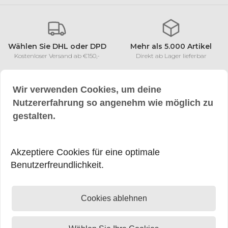
T4W Lampe
Iveco
W3W Lampe
Hyundai
Wählen Sie DHL oder DPD
Mehr als 5.000 Artikel
Kostenloser Versand ab €150,-
Direkt ab Lager lieferbar
W5W Lampe
Ford
Wir verwenden Cookies, um deine
WY5W Lampe
Fiat
Nutzererfahrung so angenehm wie möglich zu
Sichere Bezahlung
+50.000 zufriedene
gestalten.
auch Klarna Rechnungskauf
Kunden
H6W Lampe
Case IH
Bewerten uns mit einer 9,4
Akzeptiere Cookies für eine optimale
BA15s Lampe
Volkswagen
Benutzerfreundlichkeit.
BAY15d Lampe
Audi
Kategorien
Cookies ablehnen
Ausverkauf
C5W Lampe
Arbeitsscheinwerfer