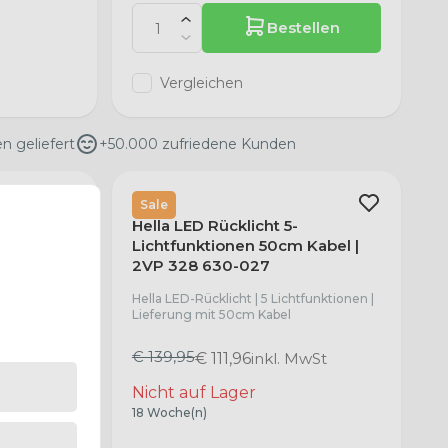
Bestellen
Vergleichen
en geliefert
+50.000 zufriedene Kunden
HELLA
Sale
4V rechts
Hella LED Rücklicht 5-
VP 340
Lichtfunktionen 50cm Kabel |
2VP 328 630-027
hts | 2VP
n:
Hella LED-Rücklicht | 5 Lichtfunktionen |
Lieferung mit 50cm Kabel
€ 139,95
€ 111,96
inkl. MwSt
Nicht auf Lager
18 Woche(n)
ellen