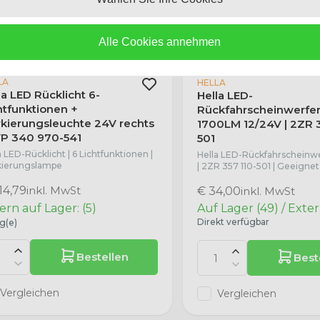
Vergleichen
Vergleichen
Alle Cookies annehmen
LA
HELLA
la LED Rücklicht 6-
Hella LED-
htfunktionen +
Rückfahrscheinwerfer 
kierungsleuchte 24V rechts
1700LM 12/24V | 2ZR 3
VP 340 970-541
501
a LED-Rücklicht | 6 Lichtfunktionen |
Hella LED-Rückfahrscheinwe
kierungslampe
| 2ZR 357 110-501 | Geeignet
14,79
inkl. MwSt
€ 34,00
inkl. MwSt
ern auf Lager: (5)
Auf Lager (49) / Exte
Direkt verfügbar
g(e)
Bestellen
Best
Vergleichen
Vergleichen