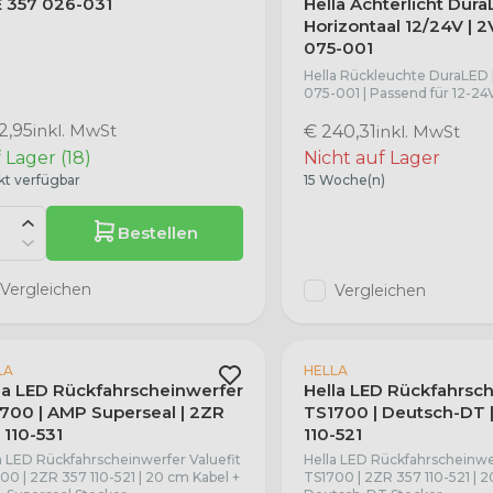
 357 026-031
Hella Achterlicht Dur
Horizontaal 12/24V | 2
075-001
Hella Rückleuchte DuraLED 
075-001 | Passend für 12-24
2,95
inkl. MwSt
€ 240,31
inkl. MwSt
 Lager (18)
Nicht auf Lager
kt verfügbar
15 Woche(n)
Bestellen
Vergleichen
Vergleichen
LA
HELLA
la LED Rückfahrscheinwerfer
Hella LED Rückfahrsc
700 | AMP Superseal | 2ZR
TS1700 | Deutsch-DT 
 110-531
110-521
a LED Rückfahrscheinwerfer Valuefit
Hella LED Rückfahrscheinwer
00 | 2ZR 357 110-521 | 20 cm Kabel +
TS1700 | 2ZR 357 110-521 | 2