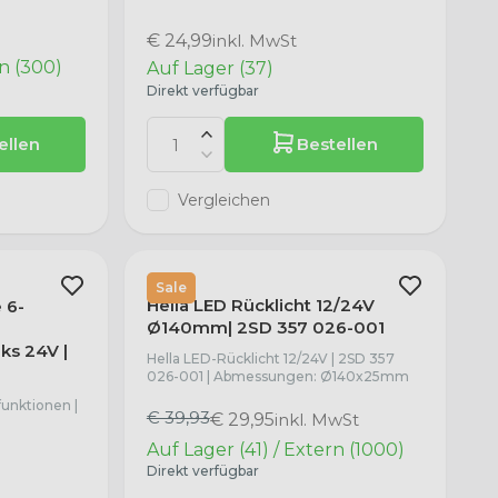
€ 24,99
inkl. MwSt
rn (300)
Auf Lager (37)
Direkt verfügbar
ellen
Bestellen
Vergleichen
HELLA
Sale
Hella LED Rücklicht 12/24V
 6-
Ø140mm| 2SD 357 026-001
ks 24V |
Hella LED-Rücklicht 12/24V | 2SD 357
026-001 | Abmessungen: Ø140x25mm
funktionen |
€ 39,93
€ 29,95
inkl. MwSt
Auf Lager (41) / Extern (1000)
Direkt verfügbar