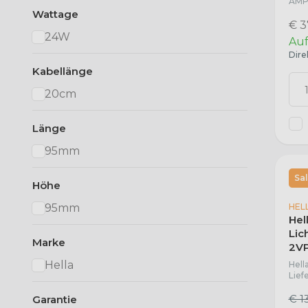
AMP-
Wattage
€ 3
24W
Auf
Dire
Kabellänge
20cm
Länge
95mm
Sa
Höhe
HEL
95mm
Hel
Lic
Marke
2VP
Hella
Hell
Lief
€ 1
Garantie