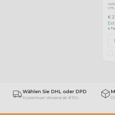
Hell
075-
€ 2
Ext
4 Ta
Wählen Sie DHL oder DPD
M
Kostenloser Versand ab €150,-
Di