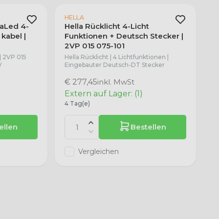
HELLA
raLed 4-
Hella Rücklicht 4-Licht
 kabel |
Funktionen + Deutsch Stecker |
2VP 015 075-101
| 2VP 015
Hella Rücklicht | 4 Lichtfunktionen |
V
Eingebauter Deutsch-DT Stecker
€ 277,45
inkl. MwSt
)
Extern auf Lager: (1)
4 Tag(e)
ellen
Bestellen
Vergleichen