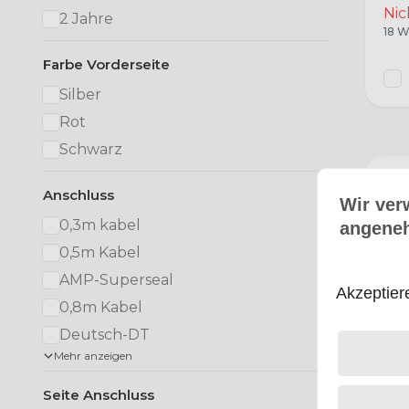
Nic
2 Jahre
18 W
Farbe Vorderseite
Silber
Rot
Schwarz
HEL
Anschluss
Hel
Wir ver
Lic
0,3m kabel
angeneh
970
0,5m Kabel
Hell
970-
AMP-Superseal
Akzeptier
0,8m Kabel
€ 4
Deutsch-DT
Ext
Mehr anzeigen
4 Ta
Seite Anschluss