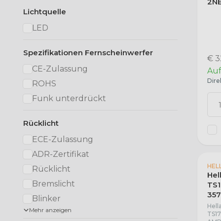
2NE
Lichtquelle
LED
Spezifikationen Fernscheinwerfer
€ 3
CE-Zulassung
Auf
Dire
ROHS
Funk unterdrückt
Rücklicht
ECE-Zulassung
ADR-Zertifikat
HEL
Rücklicht
Hel
Bremslicht
TS1
357
Blinker
Hell
Mehr anzeigen
TS17