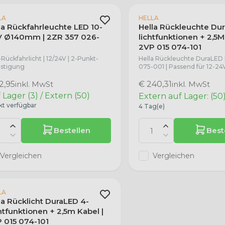
LA
HELLA
la Rückfahrleuchte LED 10-
Hella Rückleuchte Du
 Ø140mm | 2ZR 357 026-
lichtfunktionen + 2,5M
2VP 015 074-101
Rückfahrlicht | 12/24V | 2-Punkt-
Hella Rückleuchte DuraLED 
stigung
075-001 | Passend für 12-24
2,95
inkl. MwSt
€ 240,31
inkl. MwSt
 Lager (3) / Extern (50)
Extern auf Lager: (50
kt verfügbar
4 Tag(e)
Bestellen
Best
Vergleichen
Vergleichen
LA
la Rücklicht DuraLED 4-
htfunktionen + 2,5m Kabel |
 015 074-101