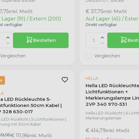
Superseal Stecker
Deutsch-DT Stecker
7,75
inkl. MwSt
€ 37,75
inkl. MwSt
 Lager (91) / Extern (200)
Auf Lager (45) / Exte
kt verfügbar
Direkt verfügbar
Bestellen
Best
Vergleichen
Vergleichen
HELLA
le
Hella LED Rückleuchte
Lichtfunktionen +
LA
Markierungslampe Lin
la LED Rückleuchte 5-
2VP 340 970-531
htfunktionen 50cm Kabel |
 328 630-017
Hella LED-Rücklicht | 6 Licht
Markierungslampe
a LED-Rücklicht | 5 Lichtfunktionen |
erung mit 50cm Kabel
€ 414,79
inkl. MwSt
39,95
€ 111,96
inkl. MwSt