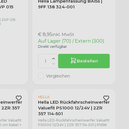
aLED
Hella Lampenfassung BA15s |
VP 015
9FF 138 324-001
| 2VP 015
V
€ 8,95
inkl. MwSt
Auf Lager (70) / Extern (300)
Direkt verfügbar
Bestellen
Vergleichen
HELLA
heinwerfer
Hella LED Rückfahrscheinwerfer
| 2ZR 357
Valuefit PS1000 12/24V | 2ZR
357 114-501
fer Valuefit
Hella LED-Rückfahrscheinwerfer Valuefit
0 cm Kabel +
PS1000 12/24V | 2ZR 357 114-501 | IP69K