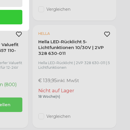
Vergleichen
HELLA
Hella LED-Rücklicht 5-
Valuefit
Lichtfunktionen 10/30V | 2VP
57 110-
328 630-011
rfer Valuefit
Hella LED-Rücklicht | 2VP 328 630-011 | 5
 für 12-24V
Lichtfunktionen
€ 139,95
inkl. MwSt
rn (800)
Nicht auf Lager
18 Woche(n)
ellen
Vergleichen