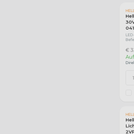
HEL
Hel
30V
041
LED-
Befe
€ 3
Auf
Dire
HEL
Hel
Lic
2VP